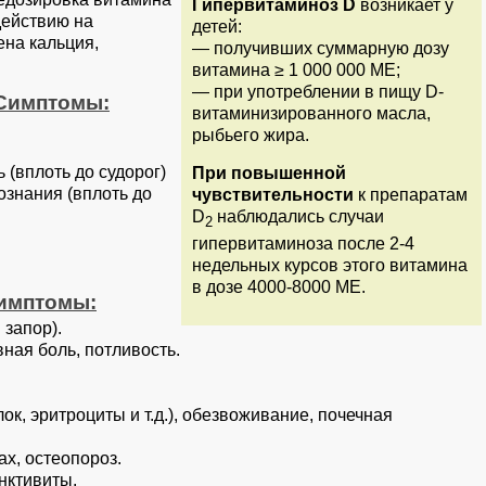
Гипервитаминоз D
возникает у
действию на
детей:
на кальция,
— получивших суммарную дозу
витамина ≥
1 000 000
МЕ;
— при употреблении в пищу D-
 Симптомы:
витаминизированного масла,
рыбьего жира.
(вплоть до судорог)
При повышенной
ознания (вплоть до
чувствительности
к препаратам
D
наблюдались случаи
2
гипервитаминоза после 2-4
недельных курсов этого витамина
в дозе 4000-8000 МЕ.
Симптомы:
 запор).
ная боль, потливость.
к, эритроциты и т.д.), обезвоживание, почечная
ах, остеопороз.
нктивиты.