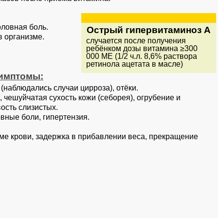
оловная боль.
Острый гипервитаминоз А
в организме.
случается после получения
ребёнком дозы витамина ≥300
000 МЕ (1/2 ч.л. 8,6% раствора
ретинола ацетата в масле)
Симптомы:
(наблюдались случаи цирроза), отёки.
 чешуйчатая сухость кожи (себорея), огрубение и
ость слизистых.
вные боли, гипертензия.
е крови, задержка в прибавлении веса, прекращение