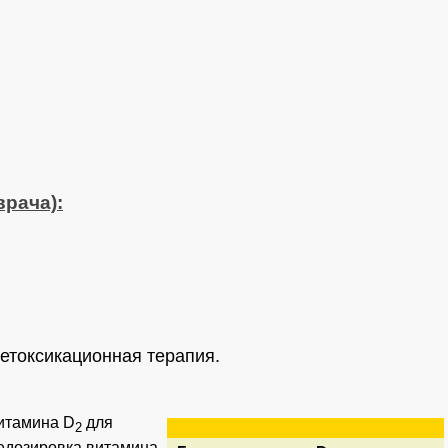
врача):
етоксикационная терапия.
итамина D
для
2
редозировка витамина