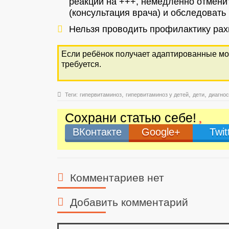
реакции на +++, немедленно отмени
(консультация врача) и обследовать
Нельзя проводить профилактику рах
Если ребёнок получает адаптированные мо
требуется.
,
,
,
Теги:
гипервитаминоз
гипервитаминоз у детей
дети
диагнос
Сохрани статью себе!
ВКонтакте
Google+
Twit
Комментариев нет
Добавить комментарий