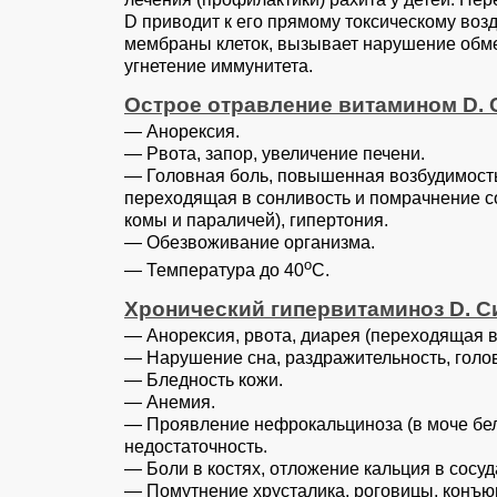
D приводит к его прямому токсическому воз
мембраны клеток, вызывает нарушение обме
угнетение иммунитета.
Острое отравление витамином D.
— Анорексия.
— Рвота, запор, увеличение печени.
— Головная боль, повышенная возбудимость 
переходящая в сонливость и помрачнение с
комы и параличей), гипертония.
— Обезвоживание организма.
о
— Температура до 40
С.
Хронический гипервитаминоз D. 
— Анорексия, рвота, диарея (переходящая в
— Нарушение сна, раздражительность, голов
— Бледность кожи.
— Анемия.
— Проявление нефрокальциноза (в моче бело
недостаточность.
— Боли в костях, отложение кальция в сосуд
— Помутнение хрусталика, роговицы, конъю