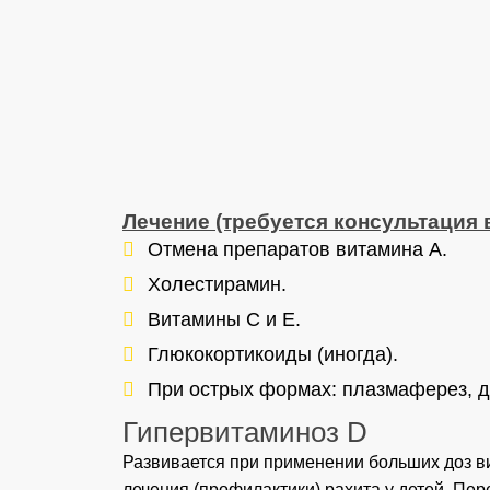
Лечение (требуется консультация 
Отмена препаратов витамина А.
Холестирамин.
Витамины С и Е.
Глюкокортикоиды (иногда).
При острых формах: плазмаферез, д
Гипервитаминоз D
Развивается при применении больших доз в
лечения (профилактики) рахита у детей. Пе