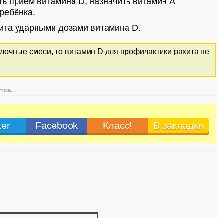
ть приём витамина D, назначить витамин А
 ребёнка.
ита ударными дозами витамина D.
лочные смеси, то витамин D для профилактики рахита не
.
тика
ter
Facebook
Класс!
В закладки