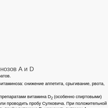
нозов А и D
атов.
итаминоза: снижение аппетита, срыгивание, рвота,
 препаратами витамина D
(особенно спиртовыми)
2
дели проводить пробу Сулковича. При положительной