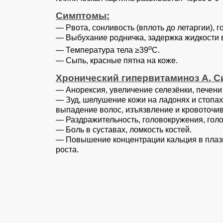
Симптомы:
— Рвота, сонливость (вплоть до летаргии), г
— Выбухание родничка, задержка жидкости 
о
— Температура тела ≥39
С.
— Сыпь, красные пятна на коже.
Хронический гипервитаминоз А. 
— Анорексия, увеличение селезёнки, печени 
— Зуд, шелушение кожи на ладонях и стопах,
выпадение волос, изъязвление и кровоточив
— Раздражительность, головокружения, голо
— Боль в суставах, ломкость костей.
— Повышение концентрации кальция в плазм
роста.