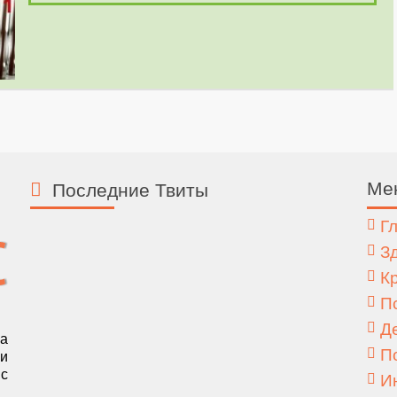
Ме
Последние Твиты
Г
З
К
П
Д
а
П
 и
с
И