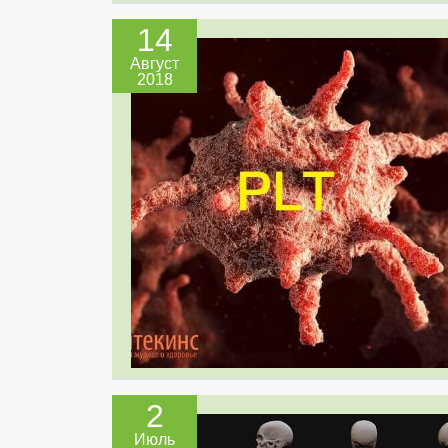
14
Август
2018
2
Июль