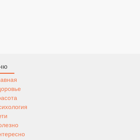
ню
лавная
доровье
расота
сихология
ети
олезно
нтересно