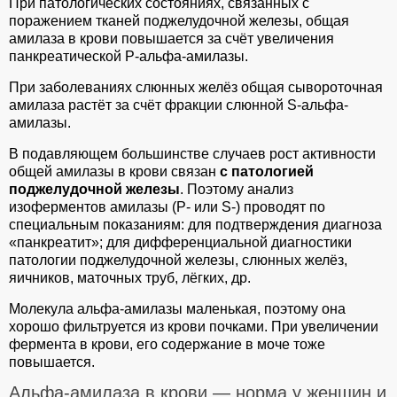
При патологических состояниях, связанных с
поражением тканей поджелудочной железы, общая
амилаза в крови повышается за счёт увеличения
панкреатической Р-альфа-амилазы.
При заболеваниях слюнных желёз общая сывороточная
амилаза растёт за счёт фракции слюнной S-альфа-
амилазы.
В подавляющем большинстве случаев рост активности
общей амилазы в крови связан
с патологией
поджелудочной железы
. Поэтому анализ
изоферментов амилазы (Р- или S-) проводят по
специальным показаниям: для подтверждения диагноза
«панкреатит»; для дифференциальной диагностики
патологии поджелудочной железы, слюнных желёз,
яичников, маточных труб, лёгких, др.
Молекула альфа-амилазы маленькая, поэтому она
хорошо фильтруется из крови почками. При увеличении
фермента в крови, его содержание в моче тоже
повышается.
Альфа-амилаза в крови — норма у женщин и