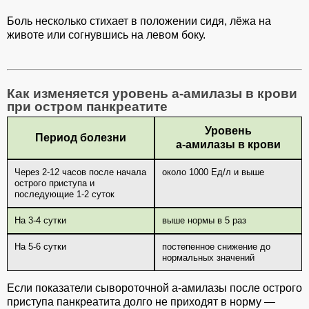
Боль несколько стихает в положении сидя, лёжа на
животе или согнувшись на левом боку.
Как изменяется уровень а-амилазы в крови
при остром панкреатите
Уровень
Период болезни
а-амилазы в крови
Через 2-12 часов после начала
около 1000 Ед/л и выше
острого приступа и
последующие 1-2 суток
На 3-4 сутки
выше нормы в 5 раз
На 5-6 сутки
постепенное снижение до
нормальных значений
Если показатели сывороточной а-амилазы после острого
приступа панкреатита долго не приходят в норму —