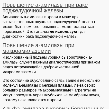
Повышение а-амилазы при раке
поджелудочной железы
Активность а-амилазы в крови и моче при
злокачественных опухолях поджелудочной железы
может быть немного повышена, может оставаться
нормальной. Этот анализ
не используют
для
диагностики рака поджелудочной железы.
Повышение а-амилазы при
макроамилаземии
Изолированный подъём уровня сывороточной а-
амилазы служит важным диагностическим признаком
редко встречающейся доброкачественной
макроамилаземии.
Это состояние обусловлено связыванием нескольких
молекул а-амилазы с белками плазмы. Из-за своих
больших размеров «макроамилазные» агрегаты не
могут проходить через клубочковые мембраны почек,
поэтому накапливаются в крови.
Альфа-амилаза в крови у беременных