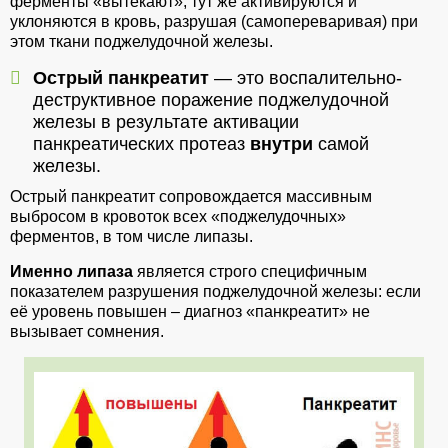
ферменты «вытекают», тут же активируются и
уклоняются в кровь, разрушая (самопереваривая) при
этом ткани поджелудочной железы.
Острый панкреатит
— это воспалительно-
деструктивное поражение поджелудочной
железы в результате активации
панкреатических протеаз
внутри
самой
железы.
Острый панкреатит сопровождается массивным
выбросом в кровоток всех «поджелудочных»
ферментов, в том числе липазы.
Именно липаза
является строго специфичным
показателем разрушения поджелудочной железы: если
её уровень повышен – диагноз «панкреатит» не
вызывает сомнения.