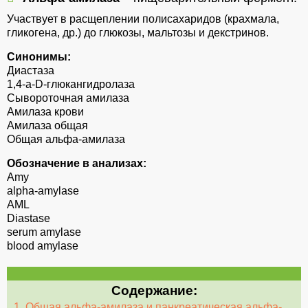
Участвует в расщеплении полисахаридов (крахмала,
гликогена, др.) до глюкозы, мальтозы и декстринов.
Синонимы:
Диастаза
1,4-a-D-глюкангидролаза
Сывороточная амилаза
Амилаза крови
Амилаза общая
Общая альфа-амилаза
Обозначение в анализах:
Amy
alpha-amylase
AML
Diastase
serum amylase
blood amylase
Содержание:
1. Общая альфа-амилаза и панкреатическая альфа-