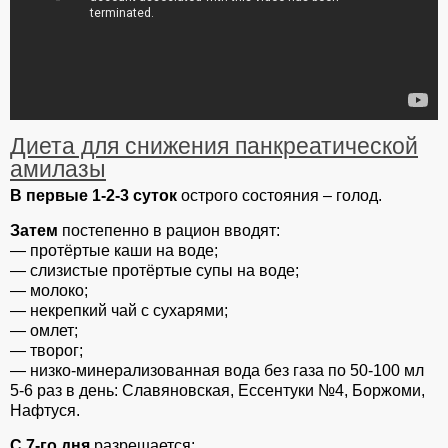
Диета для снижения панкреатической
амилазы
В первые 1-2-3 суток
острого состояния – голод.
Затем
постепенно в рацион вводят:
— протёртые каши на воде;
— слизистые протёртые супы на воде;
— молоко;
— некрепкий чай с сухарями;
— омлет;
— творог;
— низко-минерализованная вода без газа по 50-100 мл
5-6 раз в день: Славяновская, Ессентуки №4, Боржоми,
Нафтуся.
С 7-го дня
разрешается: