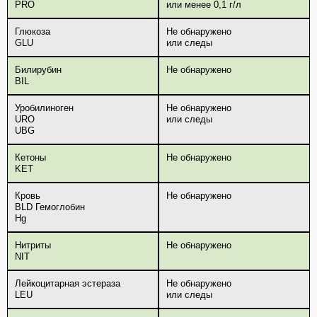
PRO
или менее 0,1 г/л
Глюкоза
Не обнаружено
GLU
или следы
Билирубин
Не обнаружено
BIL
Уробилиноген
Не обнаружено
URO
или следы
UBG
Кетоны
Не обнаружено
KET
Кровь
Не обнаружено
BLD Гемоглобин
Hg
Нитриты
Не обнаружено
NIT
Лейкоцитарная эстераза
Не обнаружено
LEU
или следы