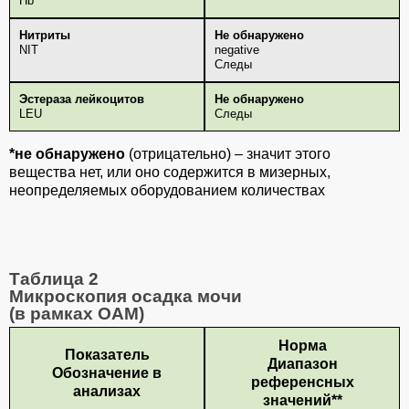
Hb
Нитриты
Не обнаружено
NIT
negative
Следы
Эстераза лейкоцитов
Не обнаружено
LEU
Следы
*не обнаружено
(отрицательно) – значит этого
вещества нет, или оно содержится в мизерных,
неопределяемых оборудованием количествах
Таблица 2
Микроскопия осадка мочи
(в рамках ОАМ)
Норма
Показатель
Диапазон
Обозначение в
референсных
анализах
значений**