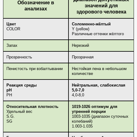
Обозначение в
значений для
анализах
здорового человека
Цвет
Соломенно-жёлтый
COLOR
Y (yellow)
Различные оттенки жёлтого
Запах
Нерезкий
Прозрачность
Прозрачная
Пенистость при взбалтывании
Нестойкая пена в небольшом
количестве
Реакция среды
Нейтральная, слабокислая
рН
5,0-7,0
PH
4,0-8,0
Относительная плотность
1019-1026 оптимум для
Удельный вес
утренней порции
S.G.
1003-1035 (диапазон суточных
SG
колебаний)
1.003-1.035