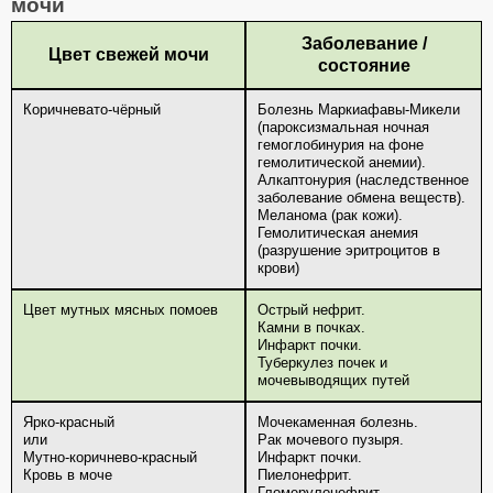
мочи
Заболевание /
Цвет свежей мочи
состояние
Коричневато-чёрный
Болезнь Маркиафавы-Микели
(пароксизмальная ночная
гемоглобинурия на фоне
гемолитической анемии).
Алкаптонурия (наследственное
заболевание обмена веществ).
Меланома (рак кожи).
Гемолитическая анемия
(разрушение эритроцитов в
крови)
Цвет мутных мясных помоев
Острый нефрит.
Камни в почках.
Инфаркт почки.
Туберкулез почек и
мочевыводящих путей
Ярко-красный
Мочекаменная болезнь.
или
Рак мочевого пузыря.
Мутно-коричнево-красный
Инфаркт почки.
Кровь в моче
Пиелонефрит.
Гломерулонефрит.