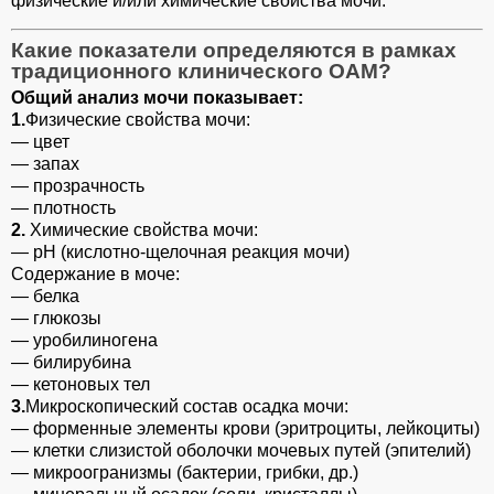
физические и/или химические свойства мочи.
Какие показатели определяются в рамках
традиционного клинического ОАМ?
Общий анализ мочи показывает:
1.
Физические свойства мочи:
— цвет
— запах
— прозрачность
— плотность
2.
Химические свойства мочи:
— рН (кислотно-щелочная реакция мочи)
Содержание в моче:
— белка
— глюкозы
— уробилиногена
— билирубина
— кетоновых тел
3.
Микроскопический состав осадка мочи:
— форменные элементы крови (эритроциты, лейкоциты)
— клетки слизистой оболочки мочевых путей (эпителий)
— микроогранизмы (бактерии, грибки, др.)