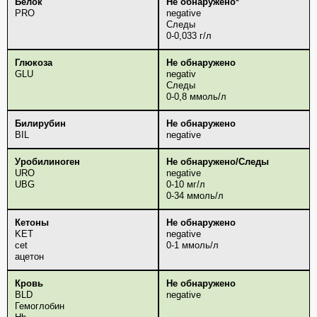
Белок
Не обнаружено*
PRO
negative
Следы
0-0,033 г/л
Глюкоза
Не обнаружено
GLU
negativ
Следы
0-0,8 ммоль/л
Билирубин
Не обнаружено
BIL
negative
Уробилиноген
Не обнаружено/Следы
URO
negative
UBG
0-10 мг/л
0-34 ммоль/л
Кетоны
Не обнаружено
KET
negative
сet
0-1 ммоль/л
ацетон
Кровь
Не обнаружено
BLD
negative
Гемоглобин