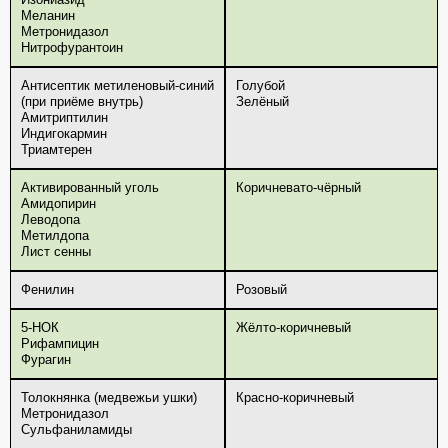
Меланин
Метронидазол
Нитрофурантоин
Антисептик метиленовый-синий
Голубой
(при приёме внутрь)
Зелёный
Амитриптилин
Индигокармин
Триамтерен
Активированный уголь
Коричневато-чёрный
Амидопирин
Леводопа
Метилдопа
Лист сенны
Фенилин
Розовый
5-НОК
Жёлто-коричневый
Рифампицин
Фурагин
Толокнянка (медвежьи ушки)
Красно-коричневый
Метронидазол
Сульфаниламиды