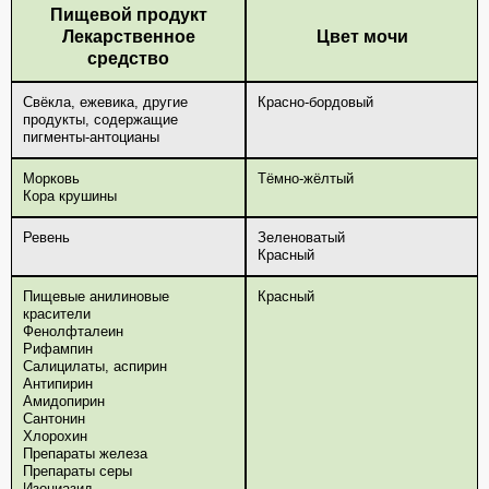
Пищевой продукт
Лекарственное
Цвет мочи
средство
Свёкла, ежевика, другие
Красно-бордовый
продукты, содержащие
пигменты-антоцианы
Морковь
Тёмно-жёлтый
Кора крушины
Ревень
Зеленоватый
Красный
Пищевые анилиновые
Красный
красители
Фенолфталеин
Рифампин
Салицилаты, аспирин
Антипирин
Амидопирин
Сантонин
Хлорохин
Препараты железа
Препараты серы
Изониазид