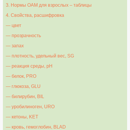
3. Нормы ОАМ для взрослых – таблицы
4. Свойства, расшифровка
— цвет
— прозрачность
— запах
— плотность, удельный вес, SG
— реакция среды, рН
— белок, PRO
— глюкоза, GLU
— билирубин, BIL
— уробилиноген, URO
— кетоны, KEТ
— кровь, гемоглобин, BLAD