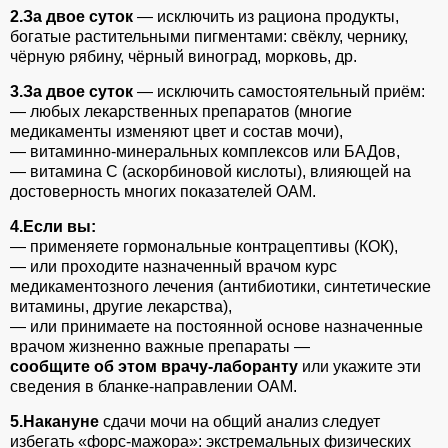
2.За двое суток
— исключить из рациона продукты,
богатые растительными пигментами: свёклу, чернику,
чёрную рябину, чёрный виноград, морковь, др.
3.За двое суток
— исключить самостоятельный приём:
— любых лекарственных препаратов (многие
медикаменты изменяют цвет и состав мочи),
— витаминно-минеральных комплексов или БАДов,
— витамина С (аскорбиновой кислоты), влияющей на
достоверность многих показателей ОАМ.
4.Если вы:
— применяете гормональные контрацептивы (КОК),
— или проходите назначенный врачом курс
медикаментозного лечения (антибиотики, синтетические
витамины, другие лекарства),
— или принимаете на постоянной основе назначенные
врачом жизненно важные препараты —
сообщите об этом врачу-лаборанту
или укажите эти
сведения в бланке-направлении ОАМ.
5.Накануне
сдачи мочи на общий анализ следует
избегать «форс-мажора»: экстремальных физических