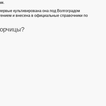
ам.
первые культивирована она под Волгоградом
тением и внесена в официальные справочники по
горчицы?