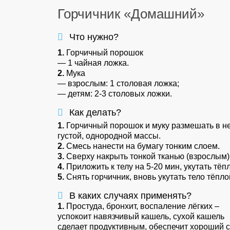
Горчичник «Домашний»
Что нужно?
1.
Горчичный порошок
— 1 чайная ложка.
2.
Мука
— взрослым: 1 столовая ложка;
— детям: 2-3 столовых ложки.
Как делать?
1.
Горчичный порошок и муку размешать в н
густой, однородной массы.
2.
Смесь нанести на бумагу тонким слоем.
3.
Сверху накрыть тонкой тканью (взрослым),
4.
Приложить к телу на 5-20 мин, укутать тёп
5.
Снять горчичник, вновь укутать тело тёпло
В каких случаях применять?
1.
Простуда, бронхит, воспаление лёгких –
успокоит навязчивый кашель, сухой кашель
сделает продуктивным, обеспечит хороший с