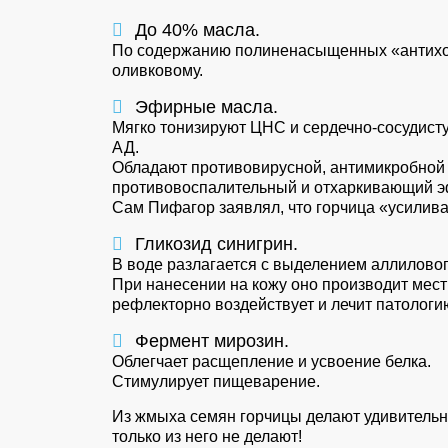
До 40% масла.
По содержанию полиненасыщенных «антихол
оливковому.
Эфирные масла.
Мягко тонизируют ЦНС и сердечно-сосудисту
АД.
Обладают противовирусной, антимикробной 
противовоспалительный и отхаркивающий эф
Сам Пифагор заявлял, что горчица «усилива
Гликозид синигрин.
В воде разлагается с выделением аллиловог
При нанесении на кожу оно производит мес
рефлекторно воздействует и лечит патологи
Фермент мирозин.
Облегчает расщепление и усвоение белка.
Стимулирует пищеварение.
Из жмыха семян горчицы делают удивительны
только из него не делают!