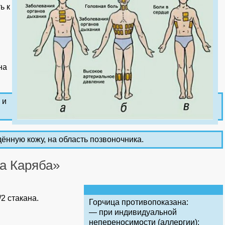
ь к
на
 и
ённую кожу, на область позвоночника.
а Каряба»
2 стакана.
Горчица противопоказана:
— при индивидуальной
непереносимости (аллергии);