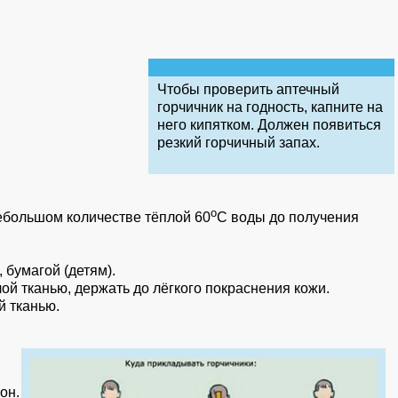
Чтобы проверить аптечный
горчичник на годность, капните на
него кипятком. Должен появиться
резкий горчичный запах.
о
ебольшом количестве тёплой 60
С воды до получения
 бумагой (детям).
лой тканью, держать до лёгкого покраснения кожи.
й тканью.
он.