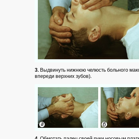
3.
Выдвинуть нижнюю челюсть больного мак
впереди верхних зубов).
4.
Обмотать палец своей руки носовым платк