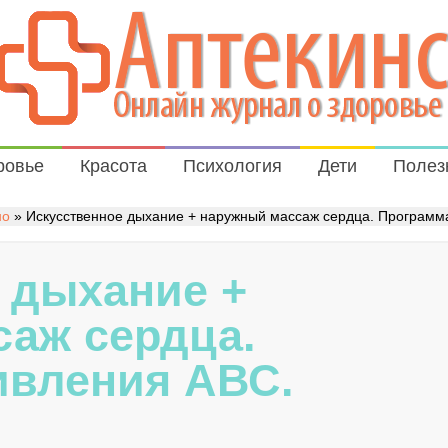
ровье
Красота
Психология
Дети
Полез
но
»
Искусственное дыхание + наружный массаж сердца. Программ
 дыхание +
аж сердца.
ивления АВС.