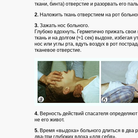
ткани, бинта) отверстие и разорвать его пал
2.
Наложить ткань отверстием на рот больно
3.
Зажать нос больного.
Глубоко вдохнуть. Герметично прижать свои 
ткань и на долгом (≈1 сек) выдохе, избегая у
нос или углы рта, вдуть воздух в рот постра
тканевое отверстие.
4.
Верность действий спасателя определяют п
не его живот.
5.
Время «выдоха» больного длиться в два ра
два-три глубоких вдоха «для себя».