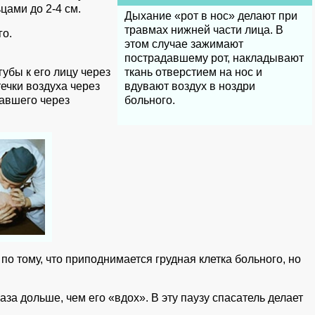
ьцами до 2-4 см.
Дыхание «рот в нос» делают при
травмах нижней части лица. В
го.
этом случае зажимают
пострадавшему рот, накладывают
губы к его лицу через
ткань отверстием на нос и
течки воздуха через
вдувают воздух в ноздри
давшего через
больного.
о тому, что приподнимается грудная клетка больного, но
за дольше, чем его «вдох». В эту паузу спасатель делает