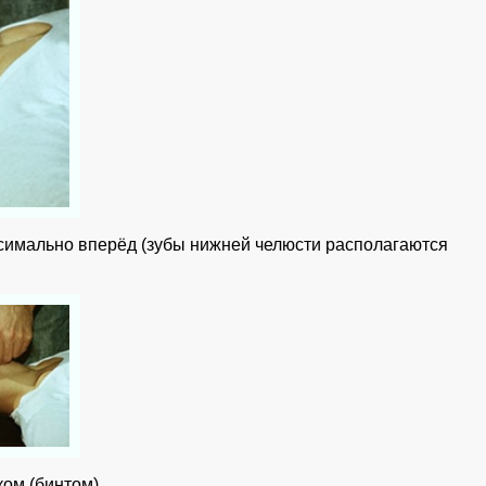
симально вперёд (зубы нижней челюсти располагаются
ом (бинтом).