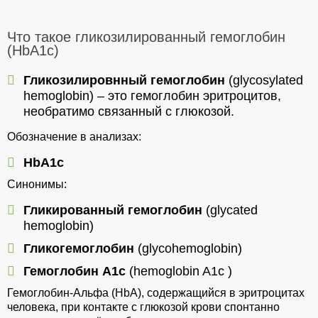
Что такое гликозилированный гемоглобин
(HbА1c)
Гликозилировнный гемоглобин
(glycosylated
hemoglobin) – это гемоглобин эритроцитов,
необратимо связанный с глюкозой.
Обозначение в анализах:
HbА1c
Синонимы:
Гликированный гемоглобин
(glycated
hemoglobin)
Гликогемоглобин
(glycohemoglobin)
Гемоглобин А1с
(hemoglobin A1c )
Гемоглобин-Альфа (HbА), содержащийся в эритроцитах
человека, при контакте с глюкозой крови спонтанно