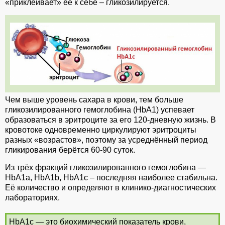
«приклеивает» её к себе – гликозилируется.
Чем выше уровень сахара в крови, тем больше
гликозилированного гемоглобина (HbА1) успевает
образоваться в эритроците за его 120-дневную жизнь. В
кровотоке одновременно циркулируют эритроциты
разных «возрастов», поэтому за усреднённый период
гликирования берётся 60-90 суток.
Из трёх фракций гликозилированного гемоглобина —
HbА1а, HbА1b, HbА1с – последняя наиболее стабильна.
Её количество и определяют в клинико-диагностических
лабораториях.
HbА1с — это биохимический показатель крови,