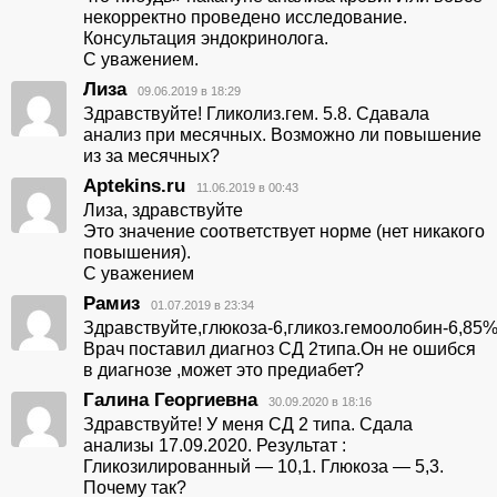
некорректно проведено исследование.
Консультация эндокринолога.
С уважением.
Лиза
09.06.2019 в 18:29
Здравствуйте! Гликолиз.гем. 5.8. Сдавала
анализ при месячных. Возможно ли повышение
из за месячных?
Aptekins.ru
11.06.2019 в 00:43
Лиза, здравствуйте
Это значение соответствует норме (нет никакого
повышения).
С уважением
Рамиз
01.07.2019 в 23:34
Здравствуйте,глюкоза-6,гликоз.гемоолобин-6,85%
Врач поставил диагноз СД 2типа.Он не ошибся
в диагнозе ,может это предиабет?
Галина Георгиевна
30.09.2020 в 18:16
Здравствуйте! У меня СД 2 типа. Сдала
анализы 17.09.2020. Результат :
Гликозилированный — 10,1. Глюкоза — 5,3.
Почему так?