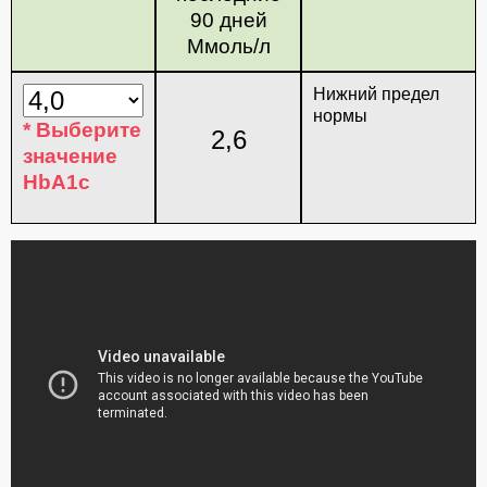
90 дней
Ммоль/л
Нижний предел
нормы
* Выберите
2,6
значение
HbА1с