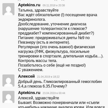
Aptekins.ru
09.11.2018 в 20:38
Татьяна, здравствуйте
Вас ждёт обязательное (!) посещение врача
эндокринолога.
Дообследование, уточнение диагноза
(нарушение толерантности к глюкозе?
преддиабет? компенсированный диабет?)
Питание: придерживаться диеты №9 по
Певзнеру (есть в интернете).
Регулярная (это очень важно!) физическая
нагрузка (ЛФК, физкультура, посильные
тренировки в спортзале, длительная ходьба…).
Контроль массы тела.
Позаботьтесь о себе (ещё не поздно!)
С уважением.
Алексей
21.04.2019 в 18:22
Добрый день. Гликозилированный гемоглобин
5.4,а глюкоза 6.35.Почему?
Aptekins.ru
23.04.2019 в 00:44
Алексей, здравствуйте
Бывает. Возможно понервничали или «съели
что-нибудь» накануне анализа крови. Или вовсе