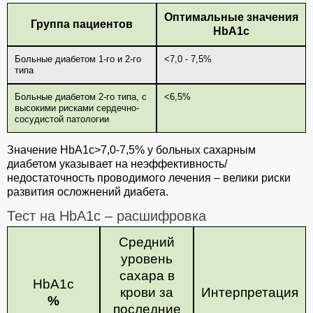
Оптимальные значения
Группа пациентов
HbА1c
Больные диабетом 1-го и 2-го
<7,0 - 7,5%
типа
Больные диабетом 2-го типа, с
<6,5%
высокими рисками сердечно-
сосудистой патологии
Значение HbА1с>7,0-7,5% у больных сахарным
диабетом указывает на неэффективность/
недостаточность проводимого лечения – велики риски
развития осложнений диабета.
Тест на HbА1с – расшифровка
Средний
уровень
сахара в
HbА1с
крови за
Интерпретация
%
последние