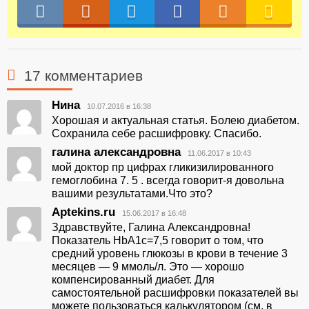
17 комментариев
Нина
10.07.2016 в 16:38
Хорошая и актуальная статья. Болею диабетом.
Сохранила себе расшифровку. Спасибо.
галина александровна
11.06.2017 в 10:43
мой доктор пр цифрах гликизилированного
гемоглобина 7. 5 . всегда говорит-я довольна
вашими результатами.Что это?
Арtekins.ru
15.06.2017 в 16:48
Здравствуйте, Галина Александровна!
Показатель HbА1с=7,5 говорит о том, что
средний уровень глюкозы в крови в течение 3
месяцев — 9 ммоль/л. Это — хорошо
компенсированный диабет. Для
самостоятельной расшифровки показателей вы
можете пользоваться калькулятором (см. в