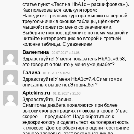
статье пункт «Тест на HbА1с – расшифровка» ).
Как пользоваться калькулятором:
Наведите стрелочку курсора мышки на чёрный
треугольничек в окошке таблицы, щёлкните
мышкой: появится меню со значениями.
Выберите нужное, щёлкните по нему мышкой и
читайте интерпретацию во второй и третьей
колонке таблицы. С уважением.
Валентина
29.07.2017 в 21:08
Здравствуйте! У меня показатель HbА1с=6,58,
это говорит о том.что у меня уже диабет?
Галина
01.11.2017 в 16:51
Здравствуйте!У меня HbA1c=7,4.Симптомов
описанных выше нет.Это диабет?
Арtekins.ru
01.11.2017 в 21:53
Здравствуйте, Галина.
Симптомы диабета появляются при более
высоких концентрациях глюкозы в крови. У вас
скорее — преддиабет. Надо обратиться к
эндокринологу и сделать тест на толерантность
к глюкозе. Доктор объективно оценит состояние
вашего здоровья, даст рекомендации по