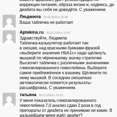
коррекции питания, образа жизни и, надеюсь, до
диабета вы себя не доведёте. С уважением.
Людмила
04.03.2018 в 16:28
Ваша табличка не работает
Арtekins.ru
05.03.2018 в 13:07
Здравствуйте, Людмила
Табличка-калькулятор работает так:
в окошке, над красными буквами-фразой
«выберите значение HbА1с» надо щёлкнуть
мышкой по чёрненькому значку-стрелочке.
Выскочит табличка с различными значениями
гликозилированного гемоглобина. Выберите
самое приближённое к вашему. Щёлкните по
нему мышкой. В соседних окошечках
автоматически появятся результаты-
расшифровка. С уважением.
татьяна
09.11.2018 в 19:10
У меня показатель гликозилированного
гемоглобина 7,0 анализ сдаю 2 раза в год
препараты от диабета не принимаю ни какие. В
дальнейшем меня ждёт диабет?