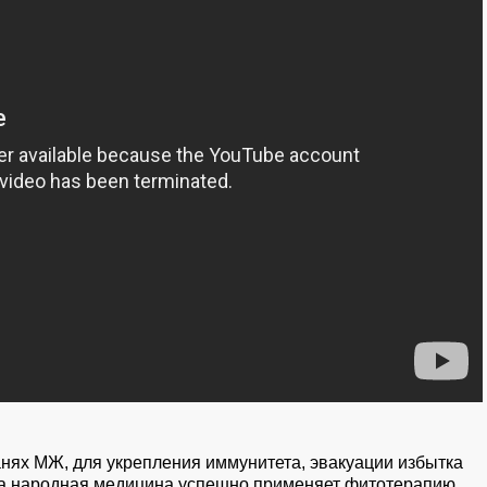
канях МЖ, для укрепления иммунитета, эвакуации избытка
на народная медицина успешно применяет фитотерапию.