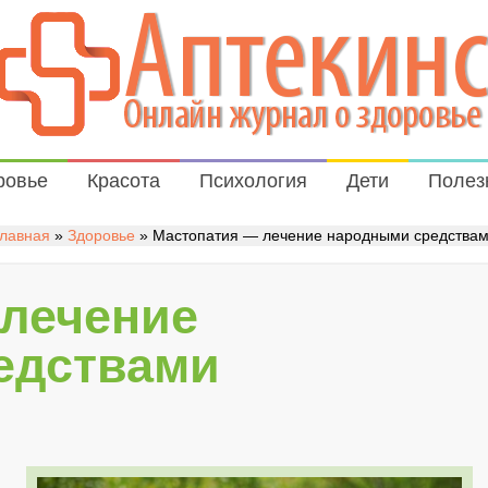
ровье
Красота
Психология
Дети
Полез
лавная
»
Здоровье
»
Мастопатия — лечение народными средства
 лечение
едствами