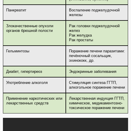
Панкреатит
Воспаление поджелудочной
железы
Злокачественные опухоли
Рак головки поджелудочной
органов брюшной полости
желез
Рак желудка
Рак простаты
Гельминтозы
Поражение печени паразитами:
печёночный сосальщик,
эхинококк, др.
Диабет, гипертиреоз
Эндокринные заболевания
Употребление алкоголя
Стимуляция синтеза ГГТП,
алкогольное поражение печени
Применение наркотических или
Лекарственная индукция ГГТП,
лекарственных средств
химическое, медикаментозно-
токсическое поражение печени