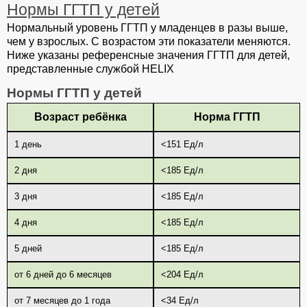
Нормы ГГТП у детей
Нормальный уровень ГГТП у младенцев в разы выше,
чем у взрослых. С возрастом эти показатели меняются.
Ниже указаны референсные значения ГГТП для детей,
представленные службой HELIX
Нормы ГГТП у детей
Возраст ребёнка
Норма ГГТП
1 день
<151 Ед/л
2 дня
<185 Ед/л
3 дня
<185 Ед/л
4 дня
<185 Ед/л
5 дней
<185 Ед/л
от 6 дней до 6 месяцев
<204 Ед/л
от 7 месяцев до 1 года
<34 Ед/л