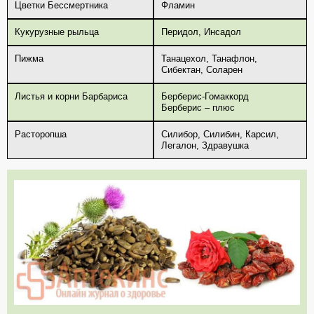
Цветки Бессмертника
Фламин
Кукурузные рыльца
Перидол, Инсадол
Пижма
Танацехол, Танафлон,
Сибектан, Соларен
Листья и корни Барбариса
Берберис-Гомаккорд
Берберис – плюс
Расторопша
Силибор, Силибин, Карсил,
Легалон, Здравушка