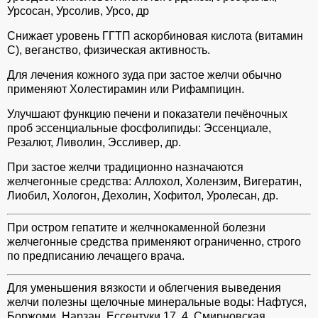
Урсосан, Урсолив, Урсо, др
Снижает уровень ГГТП аскорбиновая кислота (витамин
С), веганство, физическая активность.
Для лечения кожного зуда при застое желчи обычно
применяют Холестирамин или Рифампицин.
Улучшают функцию печени и показатели печёночных
проб эссенциальные фосфолипиды: Эссенциале,
Резалют, Ливолин, Эссливер, др.
При застое желчи традиционно назначаются
желчегонные средства: Аллохол, Холензим, Вигератин,
Лиобил, Хологон, Дехолин, Хофитол, Уролесан, др.
При остром гепатите и желчнокаменной болезни
желчегонные средства применяют ограниченно, строго
по предписанию лечащего врача.
Для уменьшения вязкости и облегчения выведения
желчи полезны щелочные минеральные воды: Нафтуся,
Боржоми, Нарзан, Ессентуки 17, 4, Смирновская,