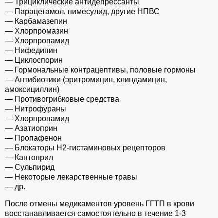
— Трициклические антидепрессанты
— Парацетамол, нимесулид, другие НПВС
— Карбамазепин
— Хлорпромазин
— Хлорпропамид
— Нифедипин
— Циклоспорин
— Гормональные контрацептивы, половые гормоны
— Антибиотики (эритромицин, клиндамицин,
амоксициллин)
— Противогрибковые средства
— Нитрофураны
— Хлорпропамид
— Азатиоприн
— Пропафенон
— Блокаторы Н2-гистаминовых рецепторов
— Каптоприл
— Сульпирид
— Некоторые лекарственные травы
— др.
После отмены медикаментов уровень ГГТП в крови
восстанавливается самостоятельно в течение 1-3