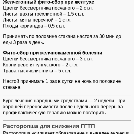
Желчегонный фито-сбор при желтухе
Цветки бессмертника песчаного – 2 ст.л.
Листья вахты трёхлистной – 1,5 ст.л.
Листья мяты перечной – 1 ст.л.
Плоды кориандра – 0,5 ст.л.
Принимать по половине стакана настоя за 30 мин до
еды 3 раза в день.
Фито-сбор при желчнокаменной болезни
Цветки бессмертника песчаного – 3 ст.л.
Корни ревеня тунгусского – 2 ст.л.
Трава тысячелистника – 5 ст.л.
Настой принимать 1 раз в сутки на ночь по половине
стакана.
Курс лечения народными средствами — 2 недели. При
хорошей переносимости после недельного перерыва
профилактическую терапию можно повторить.
Расторопша для снижения ГГТП
Расторопша усиливает образование и выведение желчи,