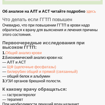
Об анализе на АЛТ и АСТ читайте подробно
здесь
Что делать если ГГТП повышен
Очевидно, что при повышении ГГТП в крови надо
обратиться к врачу для выяснения и лечения причины
этого состояния.
Первоочередные исследования при
высоком ГГТП:
1.
Общий анализ крови
2.
Биохимический анализ крови на:
— АЛТ и АСТ
—
ЩФ (щелочные фосфатазы)
—
билирубин общий и прямой (связанный)
— общий белок и альбумин
3.
УЗИ органов брюшной полости.
К какому врачу обращаться:
— гастроэнтеролог
— терапевт
При необходимости лечащий врач назначит