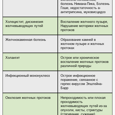
болезнь Нимана-Пика, Болезнь
Гоше, недостаточность а-
антитрипсина, муковисцидоз
Холецистит, дискинезия
Воспаление желчного пузыря,
желчевыводящих путей
Нарушение моторики желчных
протоков
Желчнокаменная болезнь
Образование камней в
желчном пузыре и желчных
протоках
Холангит
Острое или хроническое
воспаление желчных протоков
различной природы
Инфекционный мононуклеоз
Острое инфекционное
поражение, связанное с
герпес-вирусом Эпштейна-
Барр
Окклюзия желчных протоков
Непроходимость или плохая
проходимость
желчевыводящих путей из-за
опухоли, кисты, стриктуры
(стягивание, сужение)