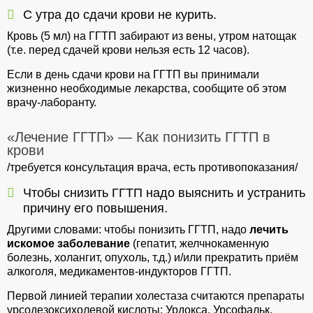
С утра до сдачи крови не курить.
Кровь (5 мл) на ГГТП забирают из вены, утром натощак
(т.е. перед сдачей крови нельзя есть 12 часов).
Если в день сдачи крови на ГГТП вы принимали
жизненно необходимые лекарства, сообщите об этом
врачу-лаборанту.
«Лечение ГГТП» — Как понизить ГГТП в
крови
/требуется консультация врача, есть противопоказания/
Чтобы снизить ГГТП надо выяснить и устранить
причину его повышения.
Другими словами: чтобы понизить ГГТП, надо
лечить
искомое заболевание
(гепатит, желчнокаменную
болезнь, холангит, опухоль, т.д.) и/или прекратить приём
алкоголя, медикаментов-индукторов ГГТП.
Первой линией терапии холестаза считаются препараты
урсодезоксихолевой кислоты: Урдокса, Урсофальк,