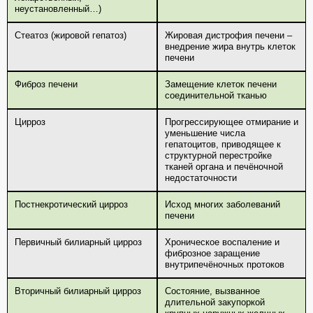
неустановленный…)
Стеатоз (жировой гепатоз)
Жировая дистрофия печени –
внедрение жира внутрь клеток
печени
Фиброз печени
Замещение клеток печени
соединительной тканью
Цирроз
Прогрессирующее отмирание и
уменьшение числа
гепатоцитов, приводящее к
структурной перестройке
тканей органа и печёночной
недостаточности
Постнекротический цирроз
Исход многих заболеваний
печени
Первичный билиарный цирроз
Хроническое воспаление и
фиброзное заращение
внутрипечёночных протоков
Вторичный билиарный цирроз
Состояние, вызванное
длительной закупоркой