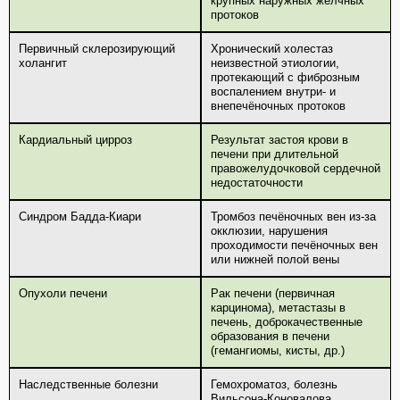
крупных наружных желчных
протоков
Первичный склерозирующий
Хронический холестаз
холангит
неизвестной этиологии,
протекающий с фиброзным
воспалением внутри- и
внепечёночных протоков
Кардиальный цирроз
Результат застоя крови в
печени при длительной
правожелудочковой сердечной
недостаточности
Синдром Бадда-Киари
Тромбоз печёночных вен из-за
окклюзии, нарушения
проходимости печёночных вен
или нижней полой вены
Опухоли печени
Рак печени (первичная
карцинома), метастазы в
печень, доброкачественные
образования в печени
(гемангиомы, кисты, др.)
Наследственные болезни
Гемохроматоз, болезнь
Вильсона-Коновалова,